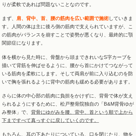
りが柔軟であれば問題ないことなのです。
まず、
肩、背中、首、腰の筋肉を広い範囲で施術
していきま
す。人間の体は主に後ろ側の筋肉で支えられていますが、こ
の筋肉がバランスを崩すことで姿勢が悪くなり、最終的に顎
関節症になります。
体を横から見た時に、骨盤から頭まできれいなS字カーブを
描いて背筋を伸ばせるように、腰から首にかけてつながって
いる筋肉を柔軟にします。そして両肩が前に入り込むのを防
いで胸を張れるように背中の筋肉も緩める必要があります。
さらに体の中心部の筋肉に負担をかけずに、背骨で体が支え
られるようにするために、松戸整骨院独自の「B&M背骨ゆが
み整体」で、
背骨にゆがみを腰、背中、首という順で上から
下まですべて真っすぐに戻していくのです。
もちろん、耳の下あたりについている、口を閉じたり、物を