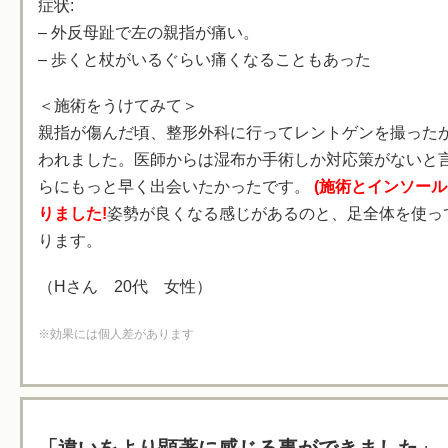
症状:
– 外反母趾で左の親指が痛い。
– 歩くと杖がいるぐらい痛くなることもあった
＜施術をうけてみて＞
親指が傷んだ頃、整形外科に行ってレントゲンを撮った
われました。医師からは湿布か手術しか対応策がないと
らにもっと早く出会いたかったです。
(施術とインソール
りました!
姿勢が良くなる感じがあるのと、足全体を使っ
ります。
（Hさん 20代 女性）
※効果には個人差があります
「違いをより顕著に感じる事ができました」